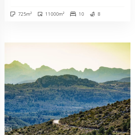
725m²
11000m²
10
8