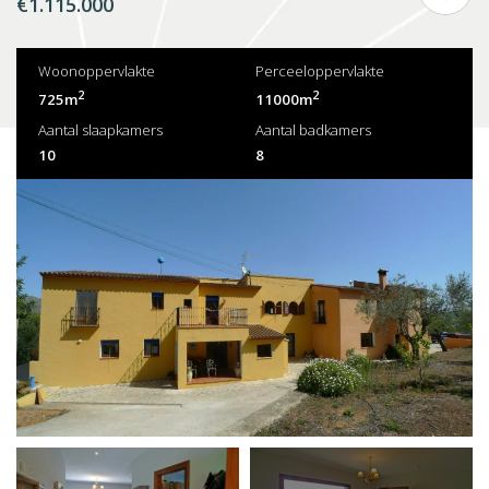
€1.115.000
Woonoppervlakte
Perceeloppervlakte
2
2
725m
11000m
Aantal slaapkamers
Aantal badkamers
10
8