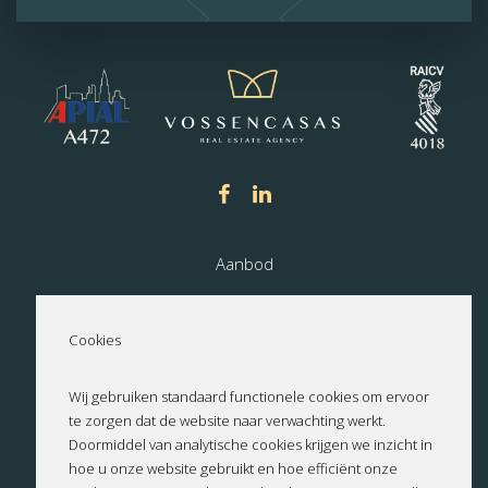
Aanbod
Nieuwbouw
Cookies
Over ons
Wij gebruiken standaard functionele cookies om ervoor
te zorgen dat de website naar verwachting werkt.
Contact
Doormiddel van analytische cookies krijgen we inzicht in
hoe u onze website gebruikt en hoe efficiënt onze