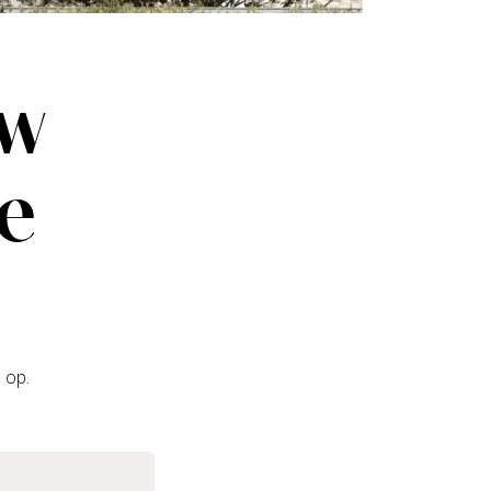
uw
ze
 op.