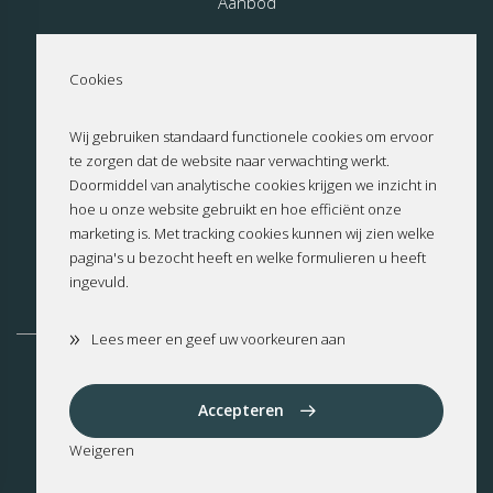
Aanbod
Nieuwbouw
Cookies
Over ons
Wij gebruiken standaard functionele cookies om ervoor
te zorgen dat de website naar verwachting werkt.
Contact
Doormiddel van analytische cookies krijgen we inzicht in
hoe u onze website gebruikt en hoe efficiënt onze
Privacyverklaring
marketing is. Met tracking cookies kunnen wij zien welke
pagina's u bezocht heeft en welke formulieren u heeft
ingevuld.
Cookies
»
Lees meer en geef uw voorkeuren aan
Altea
Benissa
Benitachell
Calpe
Cumbre del Sol
Dénia
Accepteren
Jalon
Jávea
Moraira
Weigeren