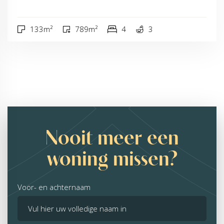
133m²
789m²
4
3
Nooit meer een
woning missen?
Voor- en achternaam