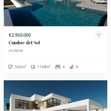
€2.950.000
Cumbre del Sol
VCVAJ156
542m²
1168m²
4
6