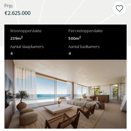
Prijs
€2.625.000
Woonoppervlakte
Perceeloppervlakte
2
2
239m
500m
Aantal slaapkamers
Aantal badkamers
4
4