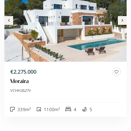
€2.275.000
Moraira
VCHH2627V
339m²
1100m²
4
5