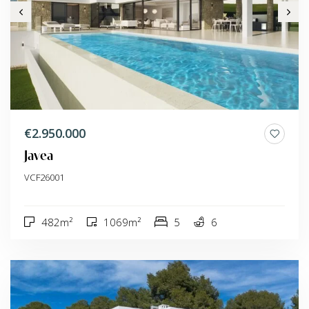
€2.950.000
Javea
VCF26001
482m²
1069m²
5
6