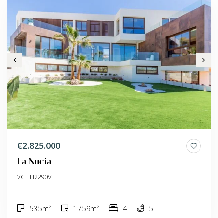
€2.825.000
La Nucia
VCHH2290V
535m²
1759m²
4
5