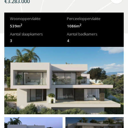
€3.283.000
Woonoppervlakte
Perceeloppervlakte
2
2
539m
1086m
Aantal slaapkamers
Aantal badkamers
3
4