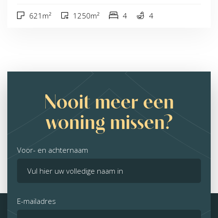
621m²
1250m²
4
4
Nooit meer een
woning missen?
Voor- en achternaam
E-mailadres