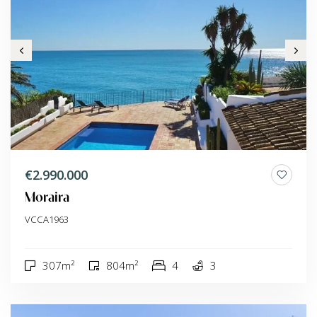
€2.990.000
Moraira
VCCA1963
307m²
804m²
4
3