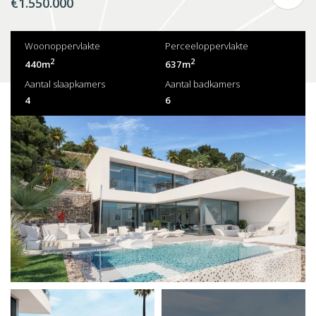
€1.550.000
Woonoppervlakte
Perceeloppervlakte
2
2
440m
637m
Aantal slaapkamers
Aantal badkamers
4
6