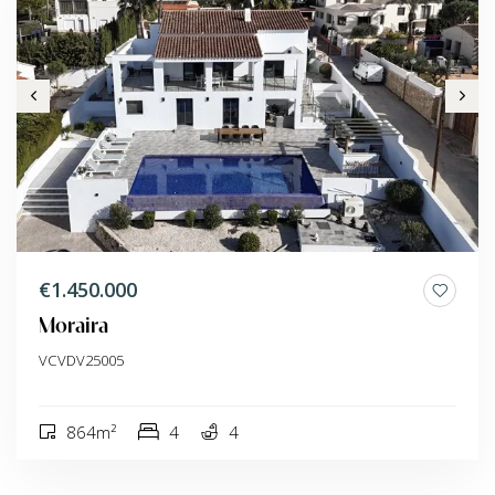
€1.450.000
Moraira
VCVDV25005
864m²
4
4