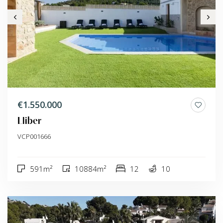
€1.550.000
Lliber
VCP001666
591m²
10884m²
12
10