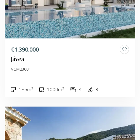
€1.390.000
Jávea
VCM23001
185m²
1000m²
4
3