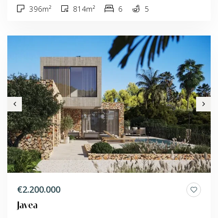
396m²
814m²
6
5
€2.200.000
Javea