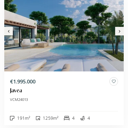
€1.995.000
Javea
VCM24013
191m²
1259m²
4
4