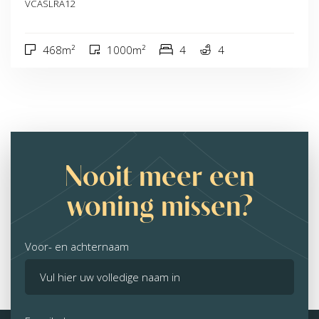
VCASLRA12
468m²
1000m²
4
4
Nooit meer een
woning missen?
Voor- en achternaam