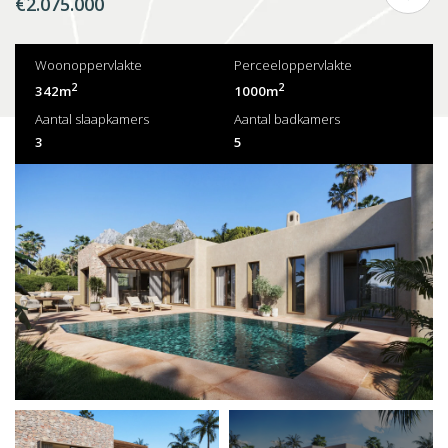
€2.075.000
Woonoppervlakte
Perceeloppervlakte
2
2
342m
1000m
Aantal slaapkamers
Aantal badkamers
3
5