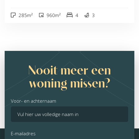
285m²
960m²
4
3
Nooit meer een
woning missen?
Voor- en achternaam
E-mailadres