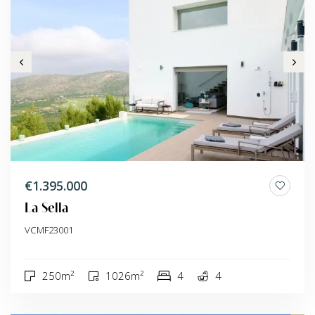
€1.395.000
La Sella
VCMF23001
250m²
1026m²
4
4