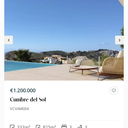
€1.200.000
Cumbre del Sol
VCVAM034
333m²
825m²
3
3