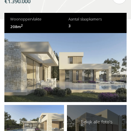
€1.390.000
Woonoppervlakte
Aantal slaapkamers
2
3
208m
Bekijk alle foto's