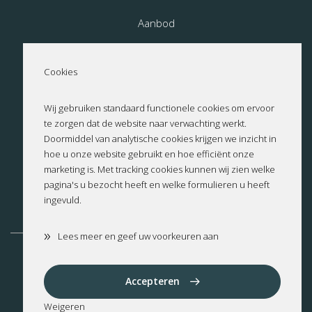
Aanbod
Nieuwbouw
Cookies
Over ons
Wij gebruiken standaard functionele cookies om ervoor
te zorgen dat de website naar verwachting werkt.
Contact
Doormiddel van analytische cookies krijgen we inzicht in
hoe u onze website gebruikt en hoe efficiënt onze
Privacyverklaring
marketing is. Met tracking cookies kunnen wij zien welke
pagina's u bezocht heeft en welke formulieren u heeft
ingevuld.
Cookies
»
Lees meer en geef uw voorkeuren aan
Altea
Benissa
Benitachell
Calpe
Cumbre del Sol
Dénia
Accepteren
Jalon
Jávea
Moraira
Weigeren