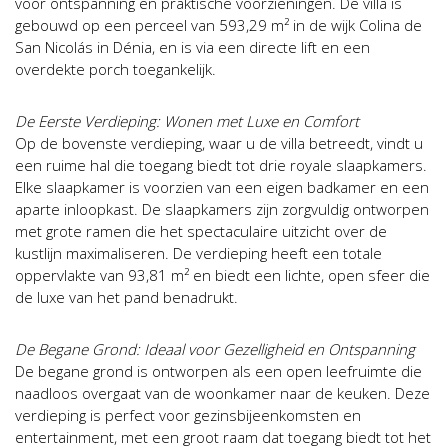
voor ontspanning en praktische voorzieningen. De villa is
gebouwd op een perceel van 593,29 m² in de wijk Colina de
San Nicolás in Dénia, en is via een directe lift en een
overdekte porch toegankelijk.
De Eerste Verdieping: Wonen met Luxe en Comfort
Op de bovenste verdieping, waar u de villa betreedt, vindt u
een ruime hal die toegang biedt tot drie royale slaapkamers.
Elke slaapkamer is voorzien van een eigen badkamer en een
aparte inloopkast. De slaapkamers zijn zorgvuldig ontworpen
met grote ramen die het spectaculaire uitzicht over de
kustlijn maximaliseren. De verdieping heeft een totale
oppervlakte van 93,81 m² en biedt een lichte, open sfeer die
de luxe van het pand benadrukt.
De Begane Grond: Ideaal voor Gezelligheid en Ontspanning
De begane grond is ontworpen als een open leefruimte die
naadloos overgaat van de woonkamer naar de keuken. Deze
verdieping is perfect voor gezinsbijeenkomsten en
entertainment, met een groot raam dat toegang biedt tot het