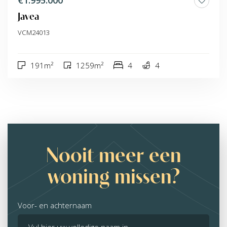
€1.995.000
Javea
VCM24013
191m²
1259m²
4
4
Nooit meer een
woning missen?
Voor- en achternaam