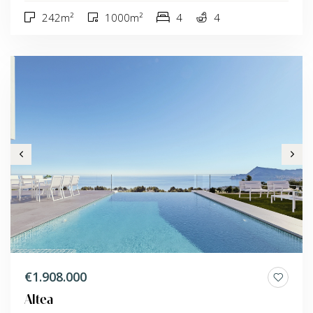
242m²
1000m²
4
4
€1.908.000
Altea