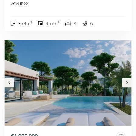
VCVHB221
374m²
957m²
4
6