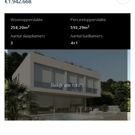
€1.942.668
Woonoppervlakte
Perceeloppervlakte
2
2
258,20m
593,29m
Aantal slaapkamers
Aantal badkamers
3
4+1
Bekijk alle foto's