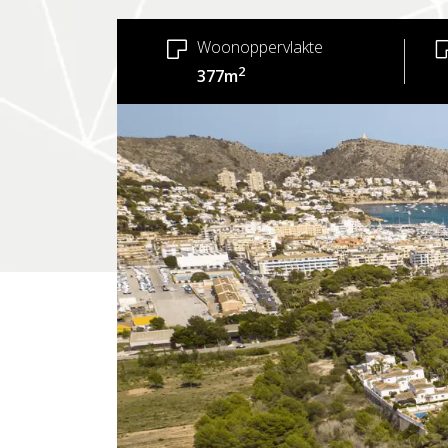
Woonoppervlakte
2
377m