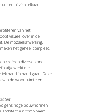
tuur en uitzicht elkaar
rofiteren van het
loopt visueel over in de
ht. De mozaïekafwerking,
e maken het geheel compleet.
sen creëren diverse zones
ijn afgewerkt met
hetiek hand in hand gaan. Deze
uk van de woonruimte en
liteit
rd volgens hoge bouwnormen
e architectuur combineert