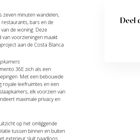
hts zeven minuten wandelen,
Deel d
 restaurants, bars en de
d van de woning. Deze
id van voorzieningen maakt
nproject aan de Costa Blanca.
aapkamers
mento 36E zich als een
erdiepingen. Met een bebouwde
g royale leefruimtes en een
 slaapkamers, elk voorzien van
ndeert maximale privacy en
j uitzicht op het omliggende
latie tussen binnen en buiten
et exterieur sluit naadloos