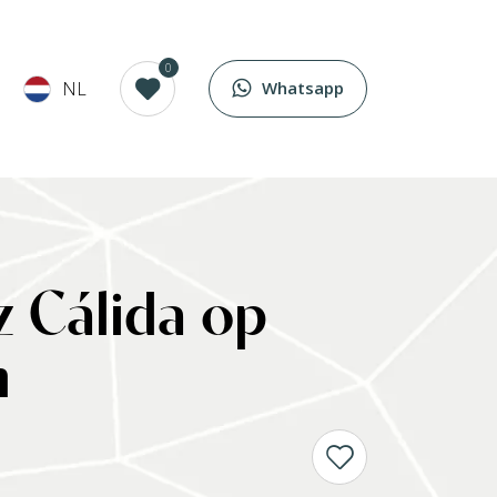
0
NL
Whatsapp
uz Cálida op
m