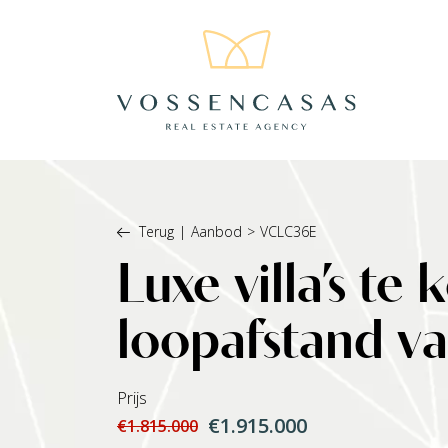
Terug
|
Aanbod
>
VCLC36E
Luxe villa’s te
loopafstand v
Prijs
€1.915.000
€1.815.000