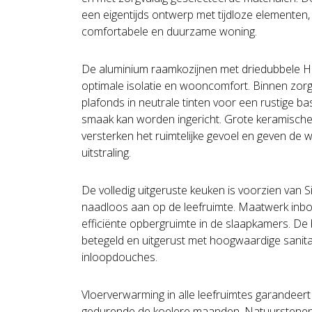
een eigentijds ontwerp met tijdloze elementen, 
comfortabele en duurzame woning.
De aluminium raamkozijnen met driedubbele HR
optimale isolatie en wooncomfort. Binnen zor
plafonds in neutrale tinten voor een rustige ba
smaak kan worden ingericht. Grote keramische
versterken het ruimtelijke gevoel en geven d
uitstraling.
De volledig uitgeruste keuken is voorzien van 
naadloos aan op de leefruimte. Maatwerk inb
efficiënte opbergruimte in de slaapkamers. De 
betegeld en uitgerust met hoogwaardige sanita
inloopdouches.
Vloerverwarming in alle leefruimtes garandee
gedurende de koelere maanden. Natuurstene