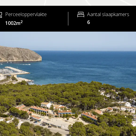
Perceeloppervlakte
Aantal slaapkamers
2
6
1002m