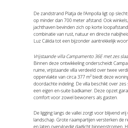
De zandstrand Platja de l’Ampolla ligt op slec
op minder dan 700 meter afstand. Ook winkels,
jachthaven bevinden zich op korte loopafstan
combinatie van rust, natuur en directe nabijhe
Luz Cálida tot een bijzonder aantrekkelijk woo
Vrijstaande villa Campamento 36E met zes sl
Binnen deze ontwikkeling onderscheidt Campa
ruime, vrijstaande villa verdeeld over twee v
oppervlakte van circa 377 m² biedt deze wonin
doordachte indeling. De villa beschikt over zes
een eigen en-suite badkamer. Deze opzet gara
comfort voor zowel bewoners als gasten.
De ligging langs de vallei zorgt voor blijvend vri
landschap. Grote raampartijen versterken de re
en laten overvloedig daglicht binnenstromen. H