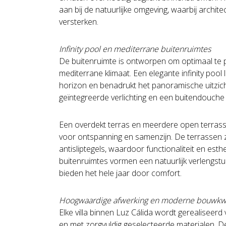
aan bij de natuurlijke omgeving, waarbij architec
versterken.
Infinity pool en mediterrane buitenruimtes
De buitenruimte is ontworpen om optimaal te p
mediterrane klimaat. Een elegante infinity pool 
horizon en benadrukt het panoramische uitzic
geïntegreerde verlichting en een buitendouch
Een overdekt terras en meerdere open terras
voor ontspanning en samenzijn. De terrassen z
antisliptegels, waardoor functionaliteit en est
buitenruimtes vormen een natuurlijk verlengst
bieden het hele jaar door comfort.
Hoogwaardige afwerking en moderne bouwkwa
Elke villa binnen Luz Cálida wordt gerealisee
en met zorgvuldig geselecteerde materialen. D