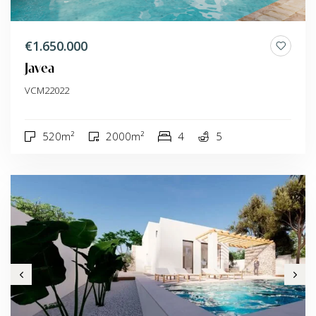
€1.650.000
Javea
VCM22022
520m²
2000m²
4
5