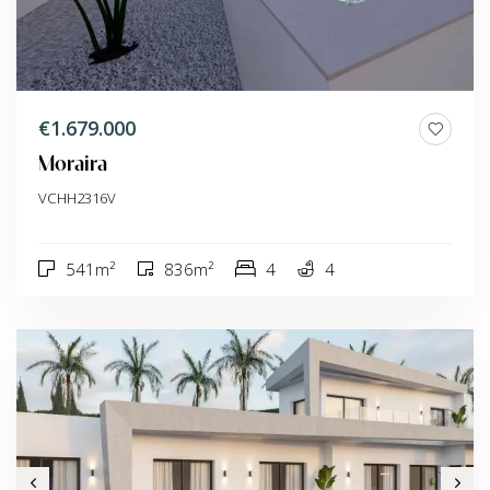
€1.679.000
Moraira
VCHH2316V
541m²
836m²
4
4