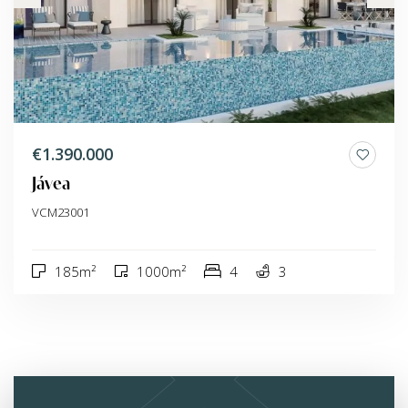
€1.390.000
Jávea
VCM23001
185m²
1000m²
4
3