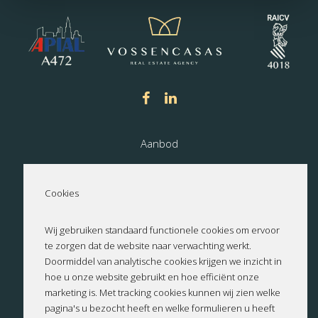
Aanbod
Nieuwbouw
Cookies
Over ons
Wij gebruiken standaard functionele cookies om ervoor
te zorgen dat de website naar verwachting werkt.
Contact
Doormiddel van analytische cookies krijgen we inzicht in
hoe u onze website gebruikt en hoe efficiënt onze
Privacyverklaring
marketing is. Met tracking cookies kunnen wij zien welke
pagina's u bezocht heeft en welke formulieren u heeft