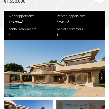
€1.550.000
Woonoppervlakte
Perceeloppervlakte
2
2
347.93m
1245m
Aantal slaapkamers
Aantal badkamers
4
5