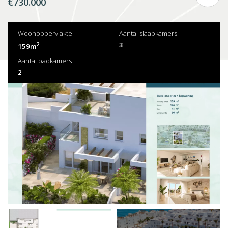
€730.000
Woonoppervlakte
Aantal slaapkamers
2
3
159m
Aantal badkamers
2