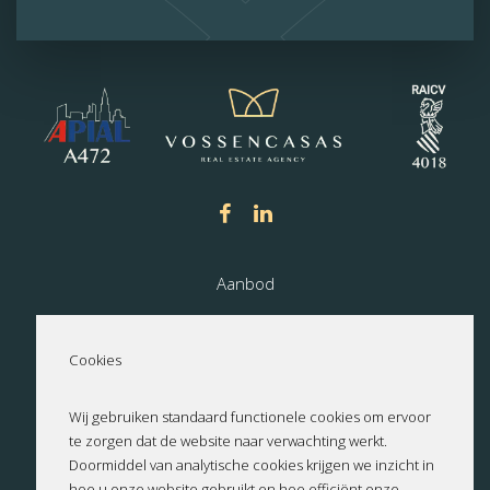
Aanbod
Nieuwbouw
Cookies
Over ons
Wij gebruiken standaard functionele cookies om ervoor
te zorgen dat de website naar verwachting werkt.
Contact
Doormiddel van analytische cookies krijgen we inzicht in
hoe u onze website gebruikt en hoe efficiënt onze