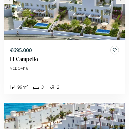
€695.000
El Campello
VCDOAI16
99m²
3
2