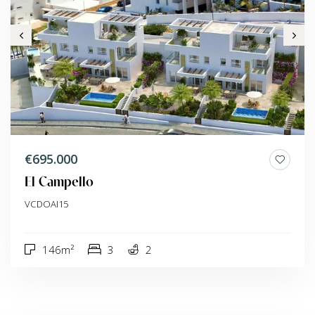
€695.000
El Campello
VCDOAI15
146m²
3
2