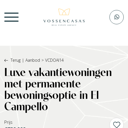
Terug
|
Aanbod
>
VCDOAI14
Luxe vakantiewoningen
met permanente
bewoningsoptie in El
Campello
Prijs