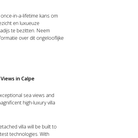
n once-in-a-lifetime kans om
ezicht en luxueuze
adijs te bezitten. Neem
rmatie over dit ongelooflijke
 Views in Calpe
xceptional sea views and
gnificent high-luxury villa
ached villa will be built to
test technologies. With