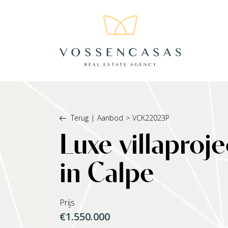
Terug
|
Aanbod
>
VCK22023P
Luxe villapro
in Calpe
Prijs
€1.550.000