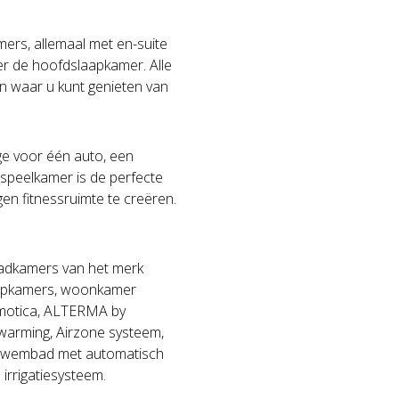
mers, allemaal met en-suite
r de hoofdslaapkamer. Alle
n waar u kunt genieten van
e voor één auto, een
peelkamer is de perfecte
gen fitnessruimte te creëren.
 badkamers van het merk
aapkamers, woonkamer
motica, ALTERMA by
warming, Airzone systeem,
 zwembad met automatisch
irrigatiesysteem.