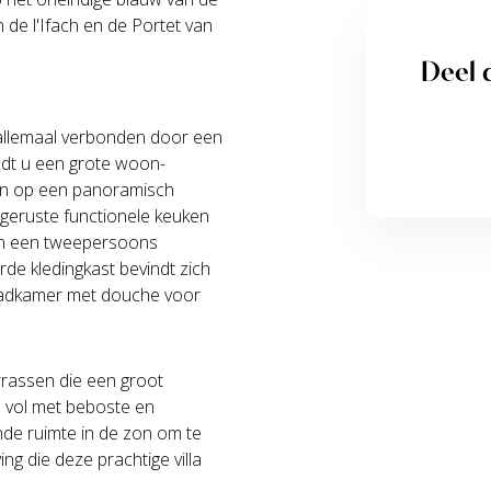
de l'Ifach en de Portet van
Deel d
n, allemaal verbonden door een
indt u een grote woon-
men op een panoramisch
itgeruste functionele keuken
en een tweepersoons
de kledingkast bevindt zich
 badkamer met douche voor
rrassen die een groot
 vol met beboste en
e ruimte in de zon om te
ing die deze prachtige villa