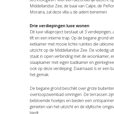
Middellandse Zee, de baai van Calpe, de Peñon 
Moraira, zal deze villa u de adem benemen.
Drie verdiepingen luxe wonen
Dit luxe villaproject bestaat uit 3 verdiepinge
lift en een interne trap. Op de begane grond v
eetkamer met mooie lichte ruimtes die uitko
uitzicht op de Middellandse Zee. De volledig u
staat in open verbinding met de woonkamer, 
slaapkamer met eigen badkamer en geïntegreer
ook op deze verdieping. Daarnaast is er een
het gemak.
De begane grond beschikt over grote buitente
overloopzwembad omringen. De terrassen zijn
bebloemde hoekjes en bieden een ontspannend
genieten van het uitzicht en de idyllische omgev
biedt.