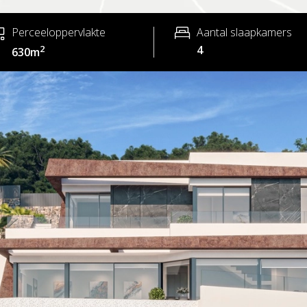
Perceeloppervlakte
Aantal slaapkamers
2
4
630m