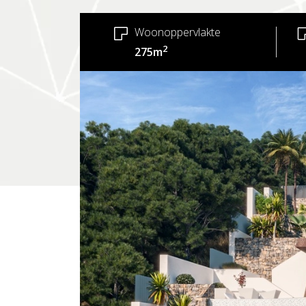
Woonoppervlakte
2
275m