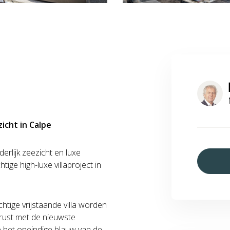
icht in Calpe
rlijk zeezicht en luxe
tige high-luxe villaproject in
htige vrijstaande villa worden
rust met de nieuwste
op het oneindige blauw van de