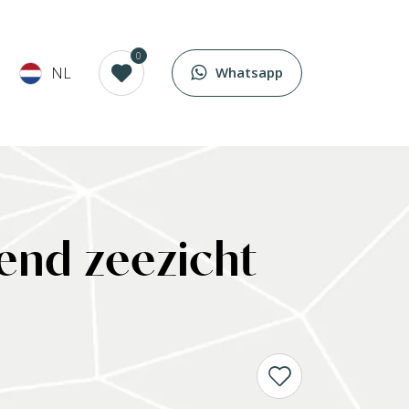
0
NL
Whatsapp
end zeezicht