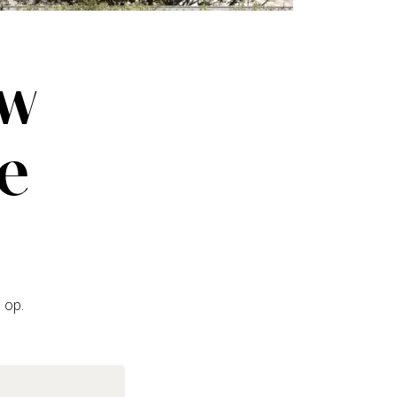
uw
ze
 op.