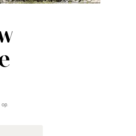
uw
ze
 op.