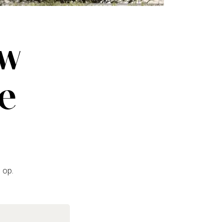
uw
ze
 op.