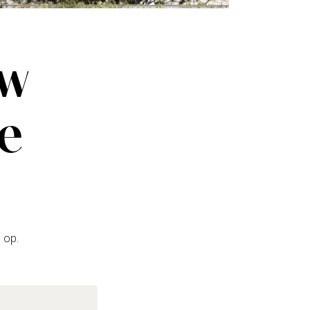
uw
ze
 op.