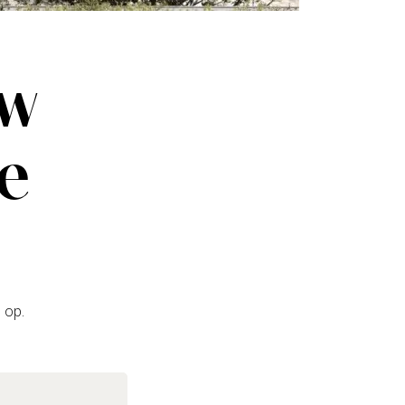
uw
ze
 op.