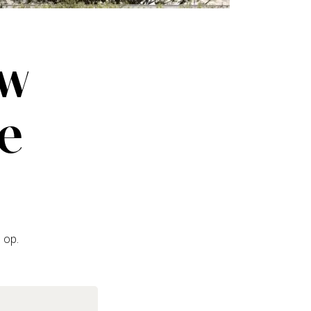
uw
ze
 op.