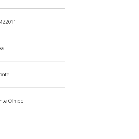
M22011
ea
cante
te Olimpo