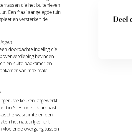
 terrassen die het buitenleven
ur. Een fraai aangelegde tuin
Deel d
mpleet en versterken de
pingen
 een doordachte indeling die
 bovenverdieping bevinden
 een en-suite badkamer en
laapkamer van maximale
l
uitgeruste keuken, afgewerkt
nd in Silestone. Daarnaast
aktische wasruimte en een
en het natuurlijke licht
n vloeiende overgang tussen