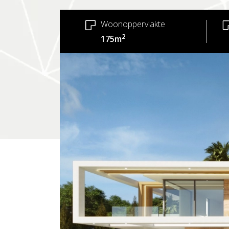
Woonoppervlakte
2
175m