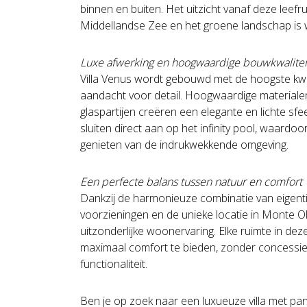
binnen en buiten. Het uitzicht vanaf deze leef
Middellandse Zee en het groene landschap is we
Luxe afwerking en hoogwaardige bouwkwalitei
Villa Venus wordt gebouwd met de hoogste kwa
aandacht voor detail. Hoogwaardige materiale
glaspartijen creëren een elegante en lichte sf
sluiten direct aan op het infinity pool, waardoor
genieten van de indrukwekkende omgeving.
Een perfecte balans tussen natuur en comfort
Dankzij de harmonieuze combinatie van eigentij
voorzieningen en de unieke locatie in Monte Ol
uitzonderlijke woonervaring. Elke ruimte in dez
maximaal comfort te bieden, zonder concessies
functionaliteit.
Ben je op zoek naar een luxueuze villa met pa