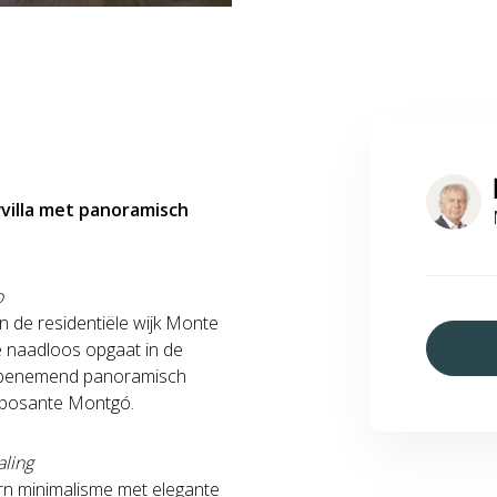
wvilla met panoramisch
o
n de residentiële wijk Monte
ze naadloos opgaat in de
dembenemend panoramisch
imposante Montgó.
aling
rn minimalisme met elegante