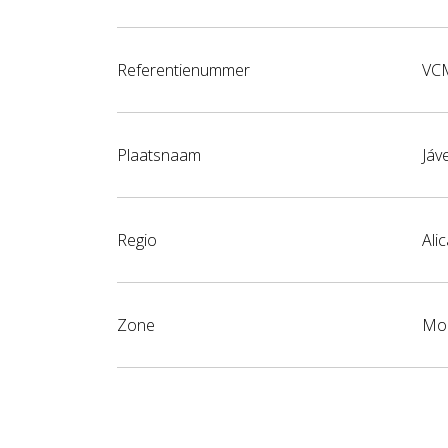
Referentienummer
VC
Plaatsnaam
Jáv
Regio
Ali
Zone
Mon