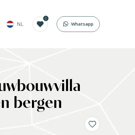
0
NL
Whatsapp
euwbouwvilla
en bergen