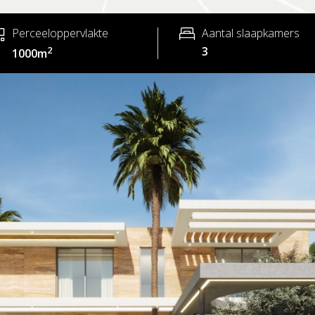
Perceeloppervlakte
Aantal slaapkamers
2
3
1000m