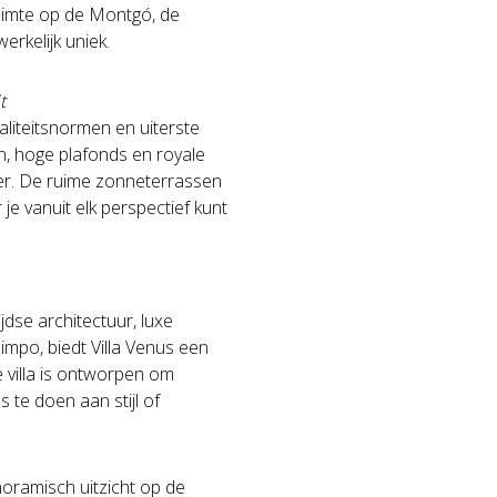
ruimte op de Montgó, de
rkelijk uniek.
t
liteitsnormen en uiterste
n, hoge plafonds en royale
eer. De ruime zonneterrassen
 je vanuit elk perspectief kunt
dse architectuur, luxe
impo, biedt Villa Venus een
e villa is ontworpen om
 te doen aan stijl of
noramisch uitzicht op de