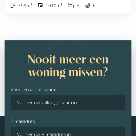
399m²
1010m²
5
6
Nooit meer een
woning missen?
Voor- en achternaam
E-mailadres