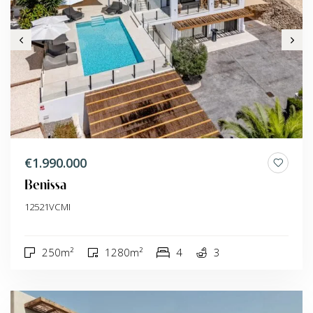
€1.990.000
Benissa
12521VCMI
250m²
1280m²
4
3