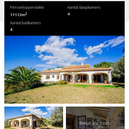
Perceeloppervlakte
Aantal slaapkamers
2
4
11113m
Aantal badkamers
4
Bekijk alle foto's