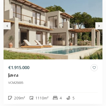
€1.915.000
Javea
VCM25005
209m²
1110m²
4
5