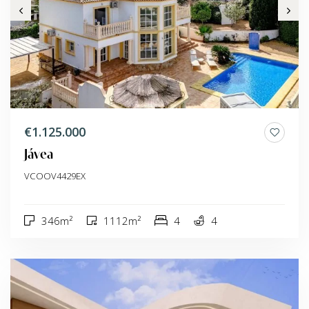
€1.125.000
Jávea
VCOOV4429EX
346m²
1112m²
4
4