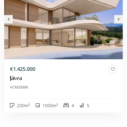
€1.425.000
Jávea
VCM23006
200m²
1000m²
4
5