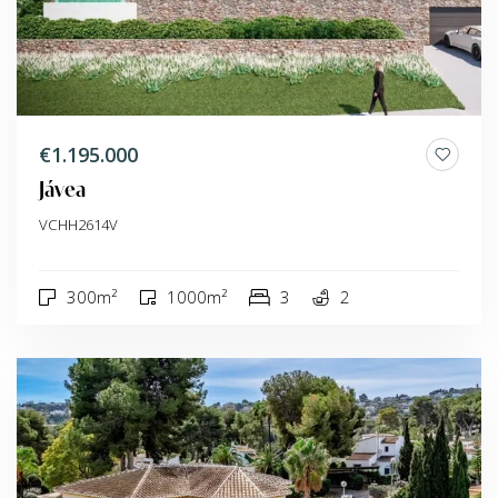
€1.195.000
Jávea
VCHH2614V
300m²
1000m²
3
2