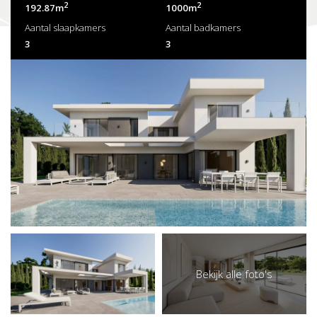
2
2
192.87m
1000m
Aantal slaapkamers
Aantal badkamers
3
3
Bekijk alle foto's