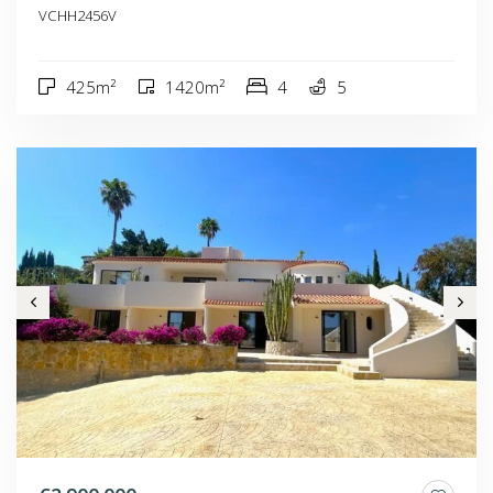
VCHH2456V
425m²
1420m²
4
5