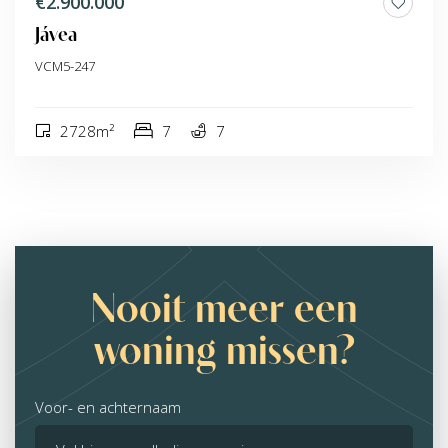
€2.900.000
Jávea
VCM5-247
2728m²
7
7
Nooit meer een
woning missen?
Voor- en achternaam