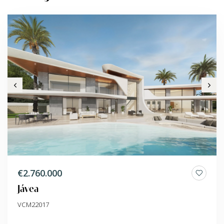
€2.760.000
Jávea
VCM22017