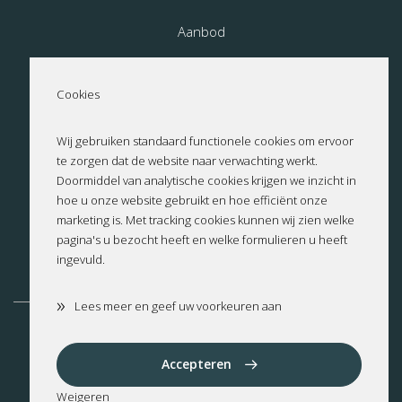
Aanbod
Nieuwbouw
Cookies
Over ons
Wij gebruiken standaard functionele cookies om ervoor
te zorgen dat de website naar verwachting werkt.
Contact
Doormiddel van analytische cookies krijgen we inzicht in
hoe u onze website gebruikt en hoe efficiënt onze
Privacyverklaring
marketing is. Met tracking cookies kunnen wij zien welke
pagina's u bezocht heeft en welke formulieren u heeft
ingevuld.
Cookies
»
Lees meer en geef uw voorkeuren aan
Altea
Benissa
Benitachell
Calpe
Cumbre del Sol
Dénia
Accepteren
Jalon
Jávea
Moraira
Weigeren