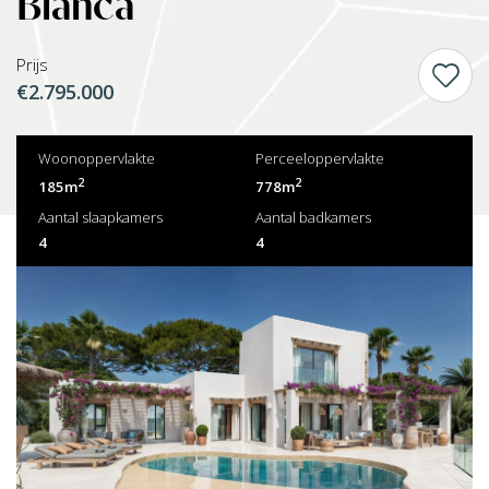
Blanca
Prijs
€2.795.000
Woonoppervlakte
Perceeloppervlakte
2
2
185m
778m
Aantal slaapkamers
Aantal badkamers
4
4