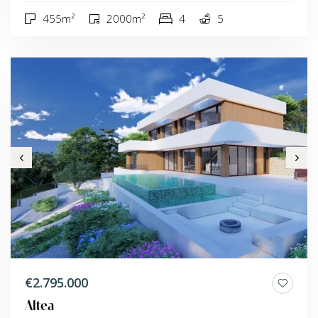
455m²
2000m²
4
5
€2.795.000
Altea