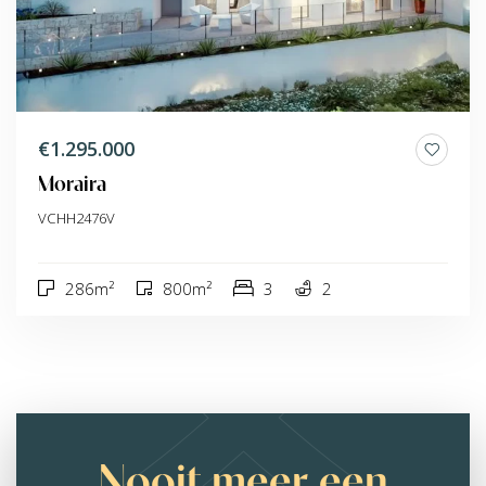
€1.295.000
Moraira
VCHH2476V
286m²
800m²
3
2
Nooit meer een