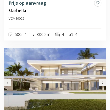
Prijs op aanvraag
Marbella
VCM19002
500m²
3000m²
4
4