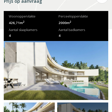
Prijs op aanvraag
Woonoppervlakte
Perceeloppervlakte
2
2
426,71m
2000m
Aantal slaapkamers
Aantal badkamers
4
4