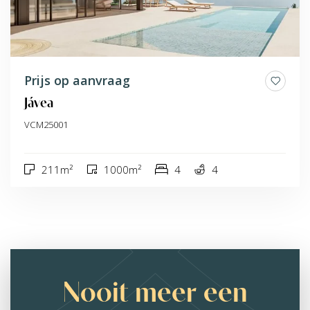
Prijs op aanvraag
Jávea
VCM25001
211m²
1000m²
4
4
Nooit meer een