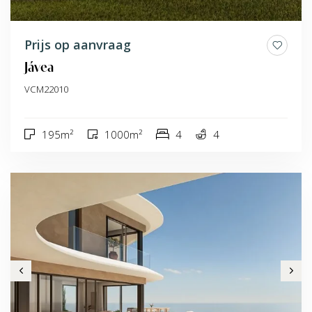
Prijs op aanvraag
Jávea
VCM22010
195m²
1000m²
4
4