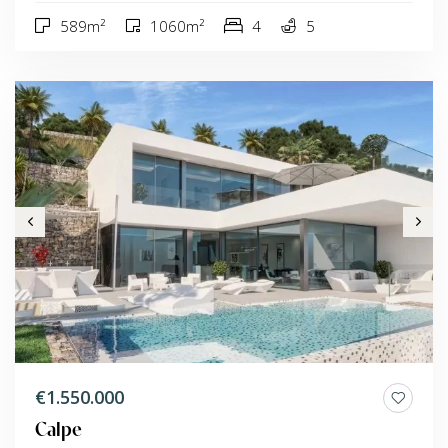
589m²
1060m²
4
5
€1.550.000
Calpe