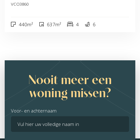
VCO3860
440m²
637m²
4
6
Nooit meer een
woning missen?
Voor- en achternaam