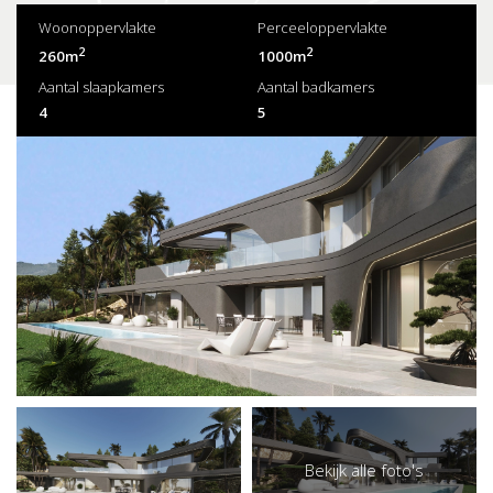
Woonoppervlakte
Perceeloppervlakte
2
2
260m
1000m
Aantal slaapkamers
Aantal badkamers
4
5
Bekijk alle foto's