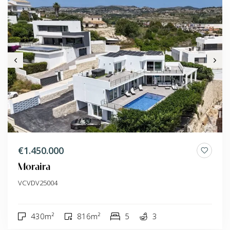
€1.450.000
Moraira
VCVDV25004
430m²
816m²
5
3