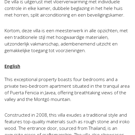
De villa is uitgerust met vloerverwarming met individuele
controle in elke kamer, dubbele beglazing in het hele huis
met horren, split airconditioning en een beveiligingskamer.
Kortom, deze villa is een meesterwerk in alle opzichten, met
een traditionele stijl met hoogwaardige materialen,
uitzonderlijk vakmanschap, adembenemend uitzicht en
gemakkelijke toegang tot voorzieningen.
English
This exceptional property boasts four bedrooms and a
private two-bedroom apartment situated in the tranquil area
of Puerta Fenicia in Javea, offering breathtaking views of the
valley and the Montgó mountain.
Constructed in 2008, this villa exudes a traditional style and
features top-quality materials such as rough stone and iroko
wood. The entrance door, sourced from Thailand, is an
exquisite piece of craftsmanship. The villa also showcases