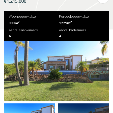
€1.215.000
Woonoppervlakte
Perceeloppervlakte
2
2
333m
1229m
Aantal slaapkamers
Aantal badkamers
6
4