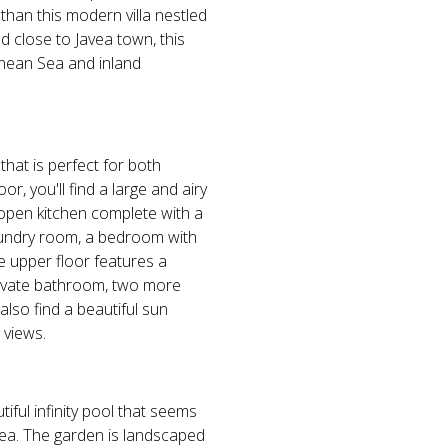
than this modern villa nestled
 close to Javea town, this
ranean Sea and inland
hat is perfect for both
r, you'll find a large and airy
 open kitchen complete with a
/laundry room, a bedroom with
e upper floor features a
rivate bathroom, two more
lso find a beautiful sun
 views.
tiful infinity pool that seems
ea. The garden is landscaped