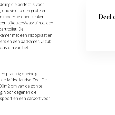
eling die perfect is voor
rond vindt u een grote en
Deel d
een moderne open keuken
 een bijkeuken/wasruimte, een
rt toilet. De
pkamer met een inloopkast en
ers en één badkamer. U zult
ct is om van het
een prachtig oneindig
t de Middellandse Zee. De
 300m2 om van de zon te
ng. Voor degenen die
ngspoort en een carport voor