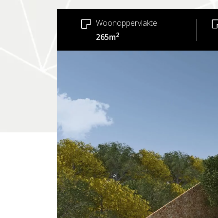
Woonoppervlakte
2
265m