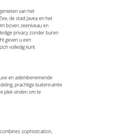
u genieten van het
ee, de stad Javea en het
250m boven zeeniveau en
edige privacy zonder buren
cht geven u een
ich volledig kunt
t, luxe en adembenemende
deling, prachtige buitenruimte
re plek vinden om te
at combines sophistication,