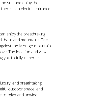
n the sun and enjoy the
 there is an electric entrance
can enjoy the breathtaking
d the inland mountains. The
t against the Montgo mountain,
bove. The location and views
ng you to fully immerse
, luxury, and breathtaking
utiful outdoor space, and
ce to relax and unwind.