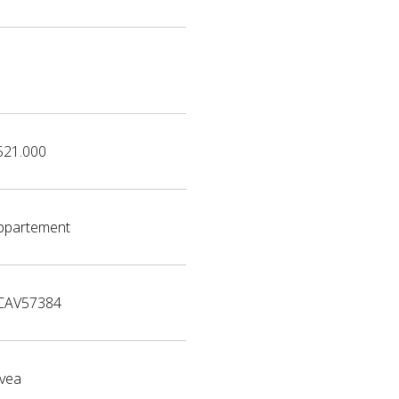
521.000
ppartement
CAV57384
ávea