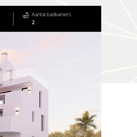
Aantal badkamers
2