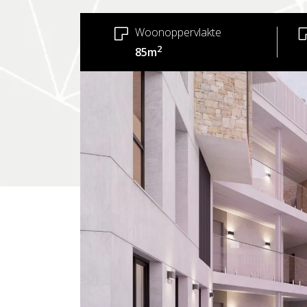
Woonoppervlakte
2
85m