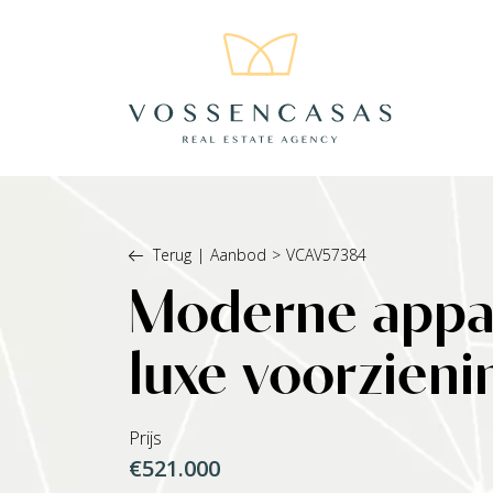
Terug
|
Aanbod
>
VCAV57384
Moderne appar
luxe voorzieni
Prijs
€521.000