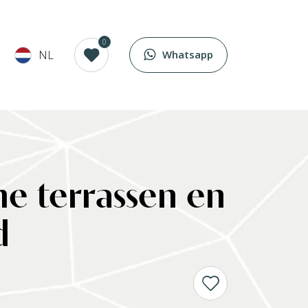
0
NL
Whatsapp
e terrassen en
d