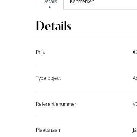
Details
Kenmerken
Details
Prijs
€
Type object
A
Referentienummer
V
Plaatsnaam
J