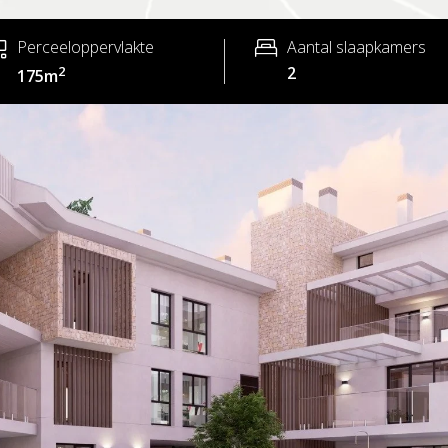
Perceeloppervlakte
Aantal slaapkamers
2
2
175m