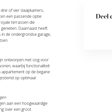
rie of vier slaapkamers,
Deel d
ten een passende optie
royale terrassen die
e genieten. Daarnaast heeft
s in de ondergrondse garage,
tsen.
ijn ontworpen met oog voor
onen, waarbij functionaliteit
 een appartement op de begane
fgestemd op optimaal
ngen
dragen aan een hoogwaardige
ng over een groot