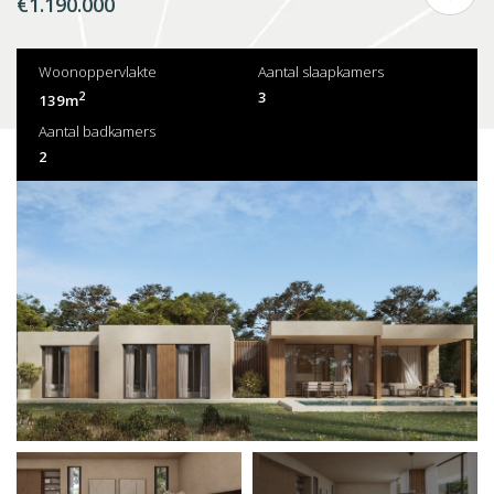
€1.190.000
Woonoppervlakte
Aantal slaapkamers
2
3
139m
Aantal badkamers
2