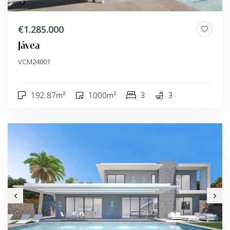
€1.285.000
Jávea
VCM24001
192.87m²
1000m²
3
3