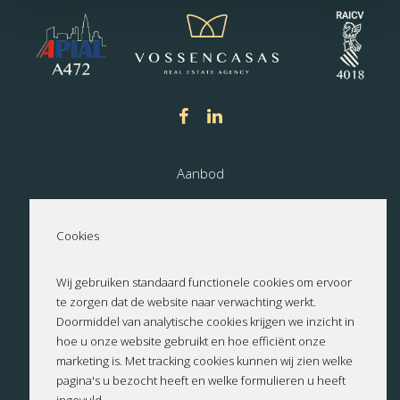
Aanbod
Nieuwbouw
Cookies
Over ons
Wij gebruiken standaard functionele cookies om ervoor
te zorgen dat de website naar verwachting werkt.
Contact
Doormiddel van analytische cookies krijgen we inzicht in
hoe u onze website gebruikt en hoe efficiënt onze
Privacyverklaring
marketing is. Met tracking cookies kunnen wij zien welke
pagina's u bezocht heeft en welke formulieren u heeft