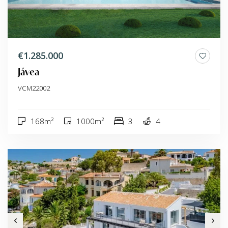
€1.285.000
Jávea
VCM22002
168m²
1000m²
3
4