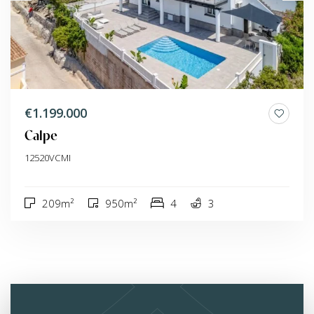
€1.199.000
Calpe
12520VCMI
209m²
950m²
4
3