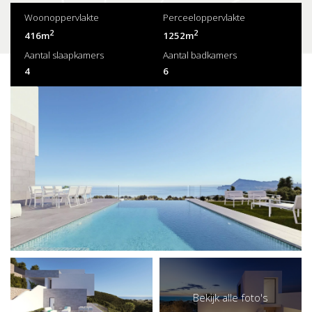
Woonoppervlakte
Perceeloppervlakte
2
2
416m
1252m
Aantal slaapkamers
Aantal badkamers
4
6
Bekijk alle foto's