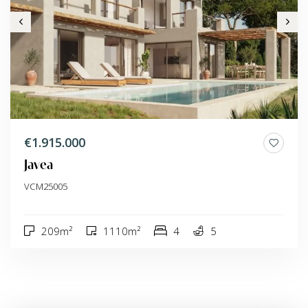
€1.915.000
Javea
VCM25005
209m²
1110m²
4
5