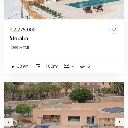
€2.275.000
Moraira
12691VCMI
339m²
1100m²
4
6