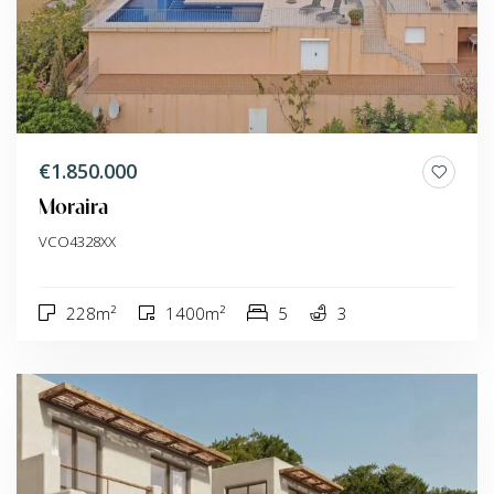
€1.850.000
Moraira
VCO4328XX
228m²
1400m²
5
3