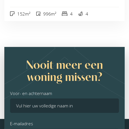
152m²
996m²
4
4
Nooit meer een
woning missen?
Voor- en achternaam
E-mailadres