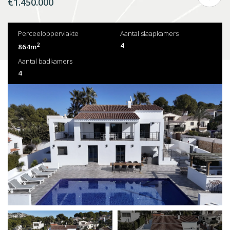
€1.450.000
Perceeloppervlakte
Aantal slaapkamers
2
4
864m
Aantal badkamers
4