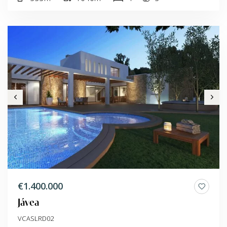
€1.400.000
Jávea
VCASLRD02