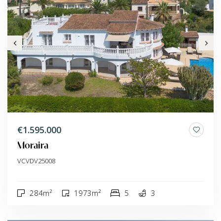
€1.595.000
Moraira
VCVDV25008
284m²
1973m²
5
3