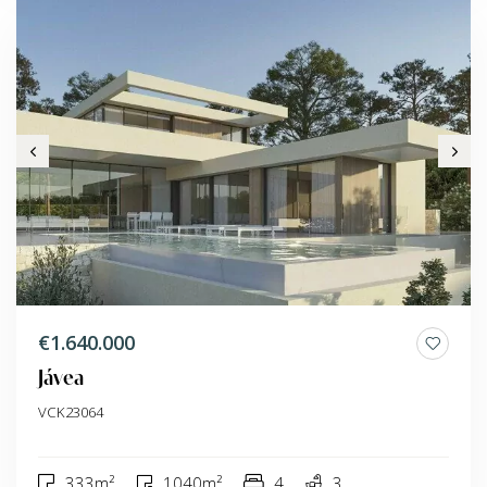
€1.640.000
Jávea
VCK23064
333m²
1040m²
4
3