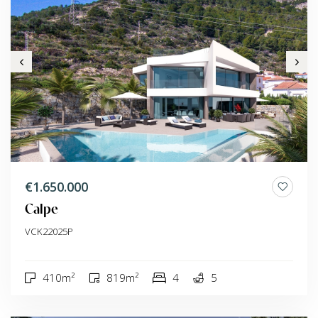
€1.650.000
Calpe
VCK22025P
410m²
819m²
4
5