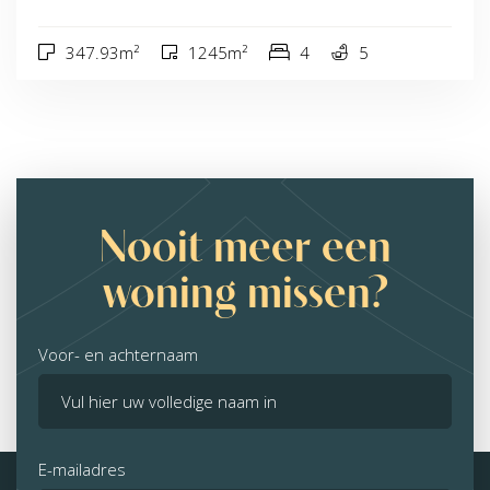
347.93m²
1245m²
4
5
Nooit meer een
woning missen?
Voor- en achternaam
E-mailadres