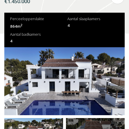
€1.450.000
Perceeloppervlakte
Aantal slaapkamers
2
4
864m
Aantal badkamers
4