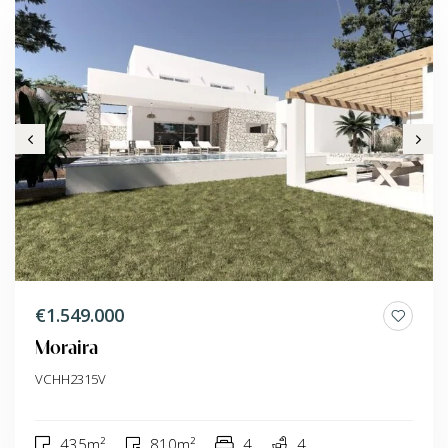
€1.549.000
Moraira
VCHH2315V
435m²
810m²
4
4