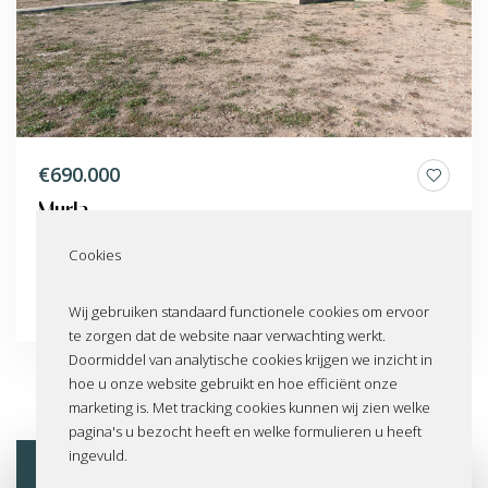
€690.000
Murla
VCP00098
Cookies
Wij gebruiken standaard functionele cookies om ervoor
343m²
10540m²
7
4
te zorgen dat de website naar verwachting werkt.
Doormiddel van analytische cookies krijgen we inzicht in
hoe u onze website gebruikt en hoe efficiënt onze
marketing is. Met tracking cookies kunnen wij zien welke
pagina's u bezocht heeft en welke formulieren u heeft
ingevuld.