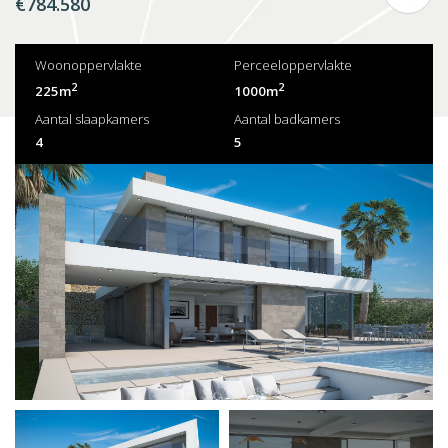
€784.580
Woonoppervlakte
Perceeloppervlakte
2
2
225m
1000m
Aantal slaapkamers
Aantal badkamers
4
5