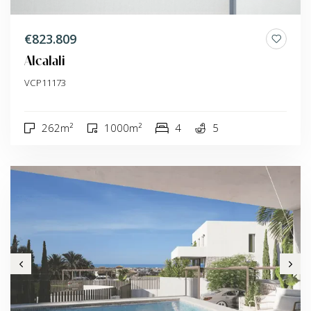
€823.809
Alcalali
VCP11173
262m²
1000m²
4
5