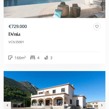
€729.000
Dénia
VCIV25001
166m²
4
3