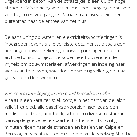
uitgevoerd in beton. Aan de straatzijde is een 60 cm hoge
stenen erfafscheiding voorzien, met een toegangspoort voor
voertuigen en voetgangers. Vanaf straatniveau leidt een
buitentrap naar de entree van het huis.
De aansluiting op water- en elektriciteitsvoorzieningen is
inbegrepen, evenals alle vereiste documentatie zoals een
tienjarige bouwverzekering, bouwvergunningen en een
architectonisch project. De koper heeft bovendien de
vrijheid om bouwmaterialen, afwerkingen en indeling naar
wens aan te passen, waardoor de woning volledig op maat
gerealiseerd kan worden.
Een charmante ligging in een goed bereikbare vallei
Alcalalí is een karakteristiek dorpje in het hart van de Jalon-
vallei. Het biedt alle dagelijkse voorzieningen zoals een
medisch centrum, apotheek, school en diverse restaurants.
Dankzij de goede bereikbaarheid is het slechts twintig
minuten rijden naar de stranden en baaien van Calpe en
Benissa, en slechts vijftien minuten naar de snelweg AP7. De