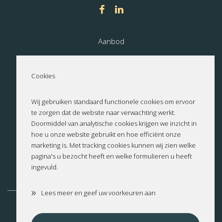
Aanbod
Nieuwbouw
Cookies
Over ons
Wij gebruiken standaard functionele cookies om ervoor
te zorgen dat de website naar verwachting werkt.
Contact
Doormiddel van analytische cookies krijgen we inzicht in
hoe u onze website gebruikt en hoe efficiënt onze
Privacyverklaring
marketing is. Met tracking cookies kunnen wij zien welke
pagina's u bezocht heeft en welke formulieren u heeft
ingevuld.
Cookies
»
Lees meer en geef uw voorkeuren aan
Altea
Benissa
Benitachell
Calpe
Cumbre del Sol
Dénia