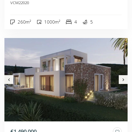
VCM22020
260m²
1000m²
4
5
€1.490.000