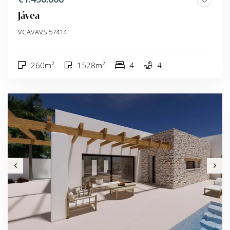
Jávea
VCAVAVS 57414
260m²
1528m²
4
4