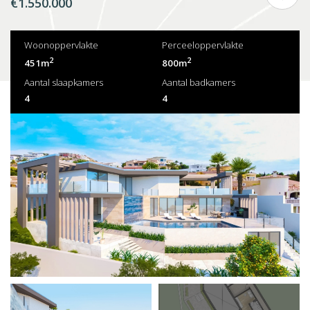
€1.550.000
Woonoppervlakte
Perceeloppervlakte
2
2
451m
800m
Aantal slaapkamers
Aantal badkamers
4
4