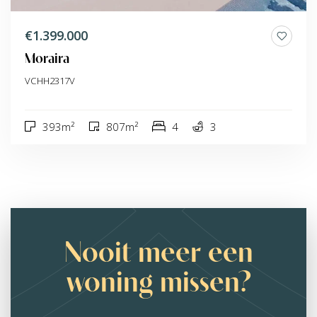
€1.399.000
Moraira
VCHH2317V
393m²
807m²
4
3
Nooit meer een
woning missen?