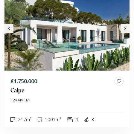
€1.750.000
Calpe
12434VCMI
217m²
1001m²
4
3