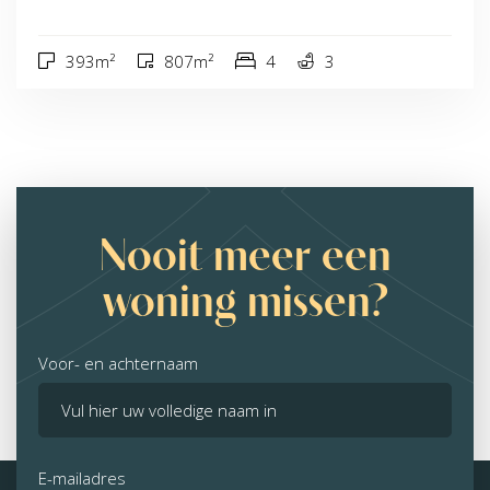
393m²
807m²
4
3
Nooit meer een
woning missen?
Voor- en achternaam
E-mailadres