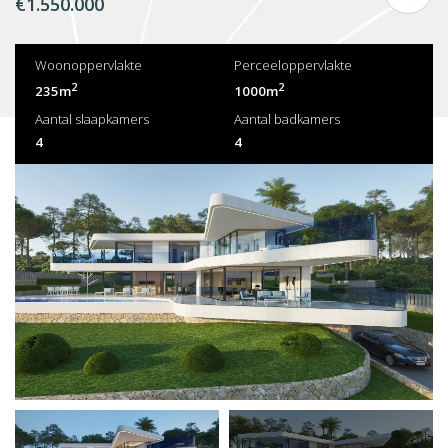
€1.550.000
Woonoppervlakte
Perceeloppervlakte
2
2
235m
1000m
Aantal slaapkamers
Aantal badkamers
4
4