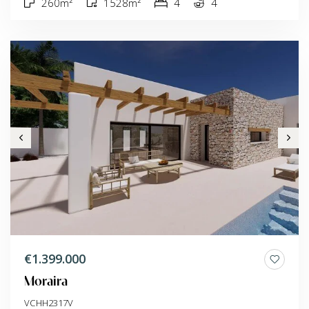
260m²
1528m²
4
4
€1.399.000
Moraira
VCHH2317V