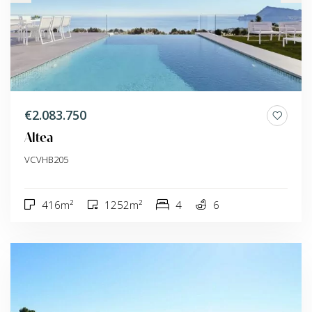
€2.083.750
Altea
VCVHB205
416m²
1252m²
4
6