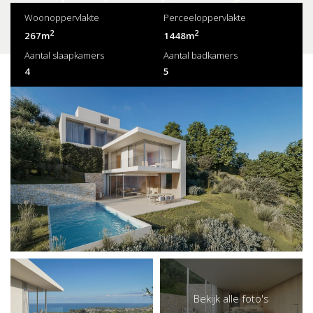
Woonoppervlakte
Perceeloppervlakte
2
2
267m
1448m
Aantal slaapkamers
Aantal badkamers
4
5
Bekijk alle foto's