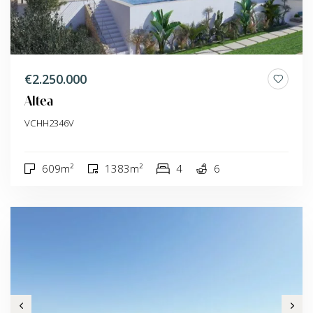
€2.250.000
Altea
VCHH2346V
609m²
1383m²
4
6