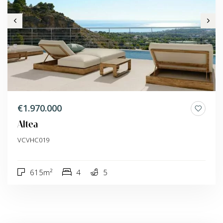
€1.970.000
Altea
VCVHC019
615m²
4
5