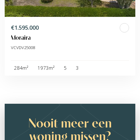
€1.595.000
Moraira
VCVDV25008
284m²
1973m²
5
3
Nooit meer een
woning missen?