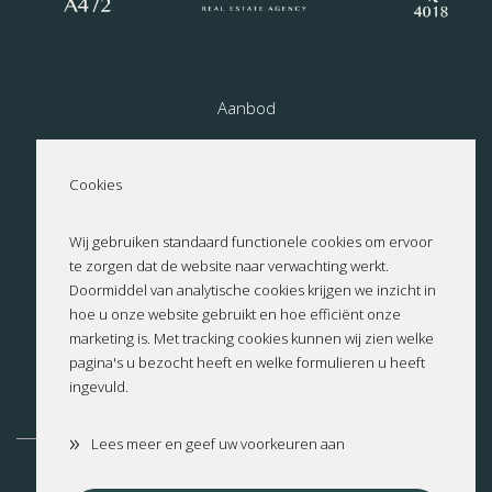
Aanbod
Nieuwbouw
Cookies
Over ons
Wij gebruiken standaard functionele cookies om ervoor
te zorgen dat de website naar verwachting werkt.
Contact
Doormiddel van analytische cookies krijgen we inzicht in
hoe u onze website gebruikt en hoe efficiënt onze
Privacyverklaring
marketing is. Met tracking cookies kunnen wij zien welke
pagina's u bezocht heeft en welke formulieren u heeft
ingevuld.
Cookies
»
Lees meer en geef uw voorkeuren aan
Altea
Benissa
Benitachell