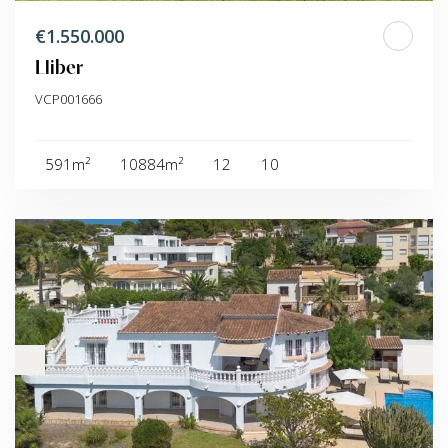
€1.550.000
Lliber
VCP001666
591m²
10884m²
12
10