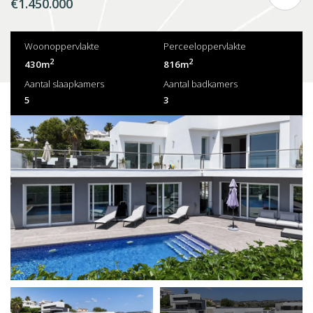
€1.450.000
Woonoppervlakte
Perceeloppervlakte
2
2
430m
816m
Aantal slaapkamers
Aantal badkamers
5
3