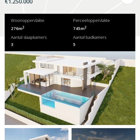
€1.250.000
Woonoppervlakte
Perceeloppervlakte
2
2
276m
745m
Aantal slaapkamers
Aantal badkamers
3
5