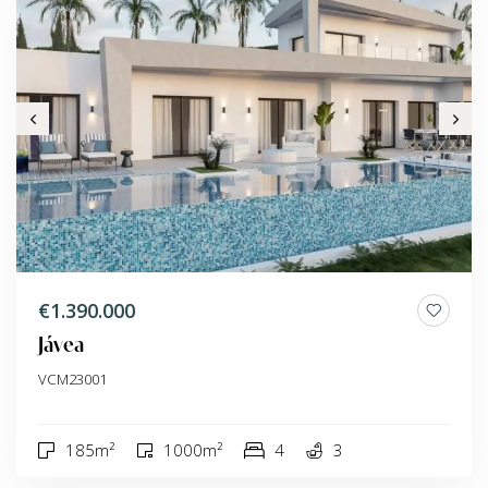
€1.390.000
Jávea
VCM23001
185m²
1000m²
4
3