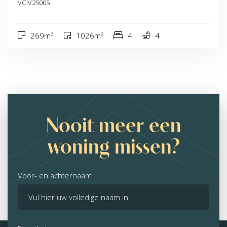
VCIV25005
269m²
1026m²
4
4
Nooit meer een
woning missen?
Voor- en achternaam