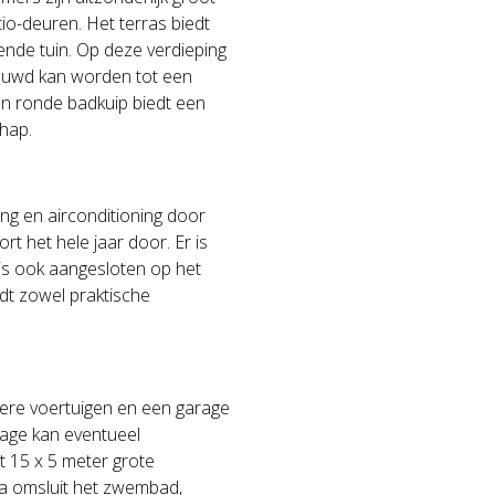
tio-deuren. Het terras biedt
ende tuin. Op deze verdieping
bouwd kan worden tot een
n ronde badkuip biedt een
chap.
ing en airconditioning door
t het hele jaar door. Er is
 is ook aangesloten op het
iedt zowel praktische
rdere voertuigen en een garage
rage kan eventueel
 15 x 5 meter grote
a omsluit het zwembad,