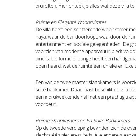
bruiloften. Hier ontdek je alles wat deze villa te
Ruime en Elegante Woonruimtes
De villa heeft een schitterende woonkamer me
naya, waar de bar doorloopt, waardoor de ruim
entertainment en sociale gelegenheden. De gro
voorzien van moderne apparatuur, biedt voldo
diners. De formele lounge heeft een handgem
open haard, wat de ruimte een unieke en luxe ui
Een van de twee master slaapkamers is voorzi
suite badkamer. Daarnaast beschikt de villa ove
een indrukwekkende hal met een prachtig trapp
voordeur.
Ruime Slaapkamers en En-Suite Badkamers
Op de tweede verdieping bevinden zich de ove
slechts één niet en-suite is. Alle andere slaapka