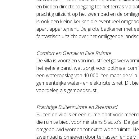
en bieden directe toegang tot het terras via pa
prachtig uitzicht op het zwembad en de omligg
is ook een kleine keuken die eventueel omge
apart appartement. De grote badkamer met ee
fantastisch uitzicht over het omliggende lands
Comfort en Gemak in Elke Ruimte
De villa is voorzien van industrieel gasverwarm
het gehele pand, wat zorgt voor optimaal comfor
een wateropslag van 40.000 liter, maar de villa
gemeentelijke water- en elektriciteitsnet. Dit b
voordelen als gemoedsrust.
Prachtige Buitenruimte en Zwembad
Buiten de villa is er een ruime oprit voor mee
die ruimte biedt voor minstens 5 auto's. De ga
omgebouwd worden tot extra woonruimte. Het
zwembad is omgeven door terrassen en de vill