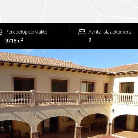
Perceeloppervlakte
Aantal slaapkamers
2
9
9718m