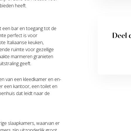
 bieden heeft.
t een bar en toegang tot de
Deel d
te perfect is voor
te Italiaanse keuken,
ende ruimte voor gezellige
aakte marmeren granieten
tstraling geeft.
en van een kleedkamer en en-
r een kantoor, een toilet en
enhuis dat leidt naar de
rige slaapkamers, waarvan er
mers zijn uitzonderlijk groot