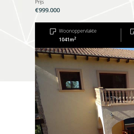
Prijs
€999.000
Woonoppervlakte
2
1041m