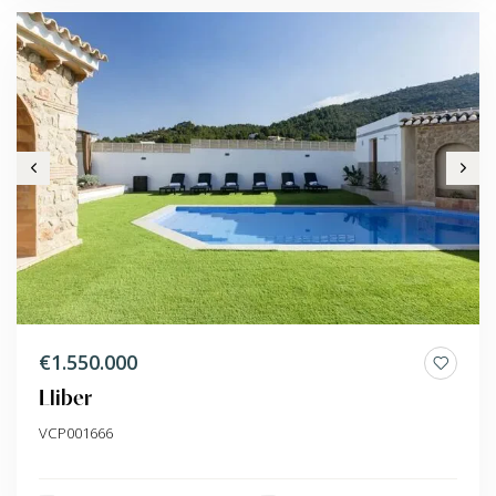
€1.550.000
Lliber
VCP001666