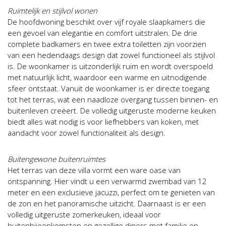
Ruimtelijk en stijlvol wonen
De hoofdwoning beschikt over vijf royale slaapkamers die
een gevoel van elegantie en comfort uitstralen. De drie
complete badkamers en twee extra toiletten zijn voorzien
van een hedendaags design dat zowel functioneel als stijlvol
is. De woonkamer is uitzonderlijk ruim en wordt overspoeld
met natuurlijk licht, waardoor een warme en uitnodigende
sfeer ontstaat. Vanuit de woonkamer is er directe toegang
tot het terras, wat een naadloze overgang tussen binnen- en
buitenleven creëert. De volledig uitgeruste moderne keuken
biedt alles wat nodig is voor liefhebbers van koken, met
aandacht voor zowel functionaliteit als design.
Buitengewone buitenruimtes
Het terras van deze villa vormt een ware oase van
ontspanning. Hier vindt u een verwarmd zwembad van 12
meter en een exclusieve jacuzzi, perfect om te genieten van
de zon en het panoramische uitzicht. Daarnaast is er een
volledig uitgeruste zomerkeuken, ideaal voor
buitenbijeenkomsten en gezellige diners met familie en