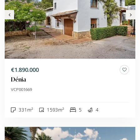
€1.890.000
Dénia
VCP001669
331m²
1593m²
5
4