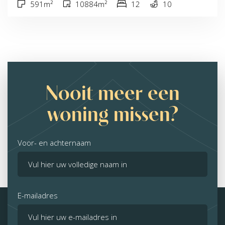
591m²
10884m²
12
10
Nooit meer een
woning missen?
Voor- en achternaam
E-mailadres