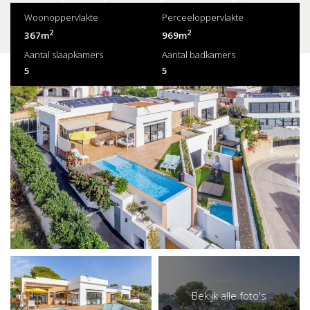
Woonoppervlakte
Perceeloppervlakte
2
2
367m
969m
Aantal slaapkamers
Aantal badkamers
5
5
Bekijk alle foto's