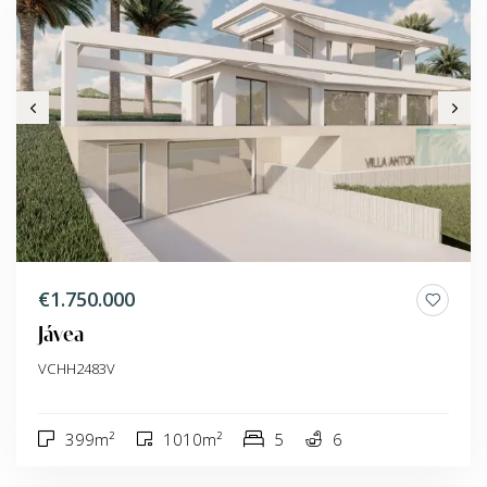
€1.750.000
Jávea
VCHH2483V
399m²
1010m²
5
6