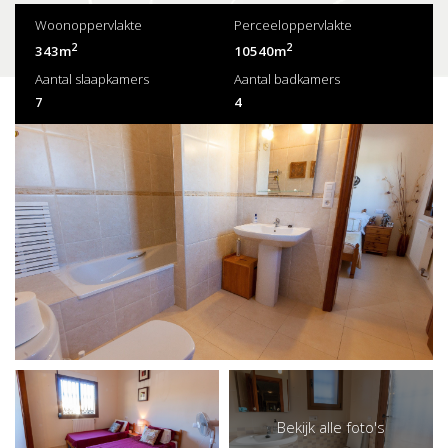
Woonoppervlakte
Perceeloppervlakte
2
2
343m
10540m
Aantal slaapkamers
Aantal badkamers
7
4
Bekijk alle foto's