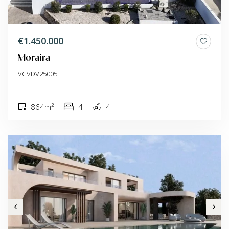
€1.450.000
Moraira
VCVDV25005
864m²
4
4