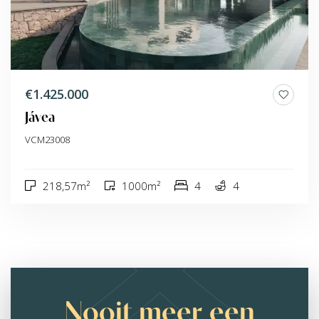
€1.425.000
Jávea
VCM23008
218,57m²
1000m²
4
4
Nooit meer een