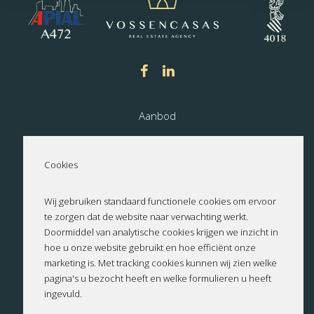
Aanbod
Nieuwbouw
Cookies
Over ons
Wij gebruiken standaard functionele cookies om ervoor
te zorgen dat de website naar verwachting werkt.
Contact
Doormiddel van analytische cookies krijgen we inzicht in
hoe u onze website gebruikt en hoe efficiënt onze
Privacyverklaring
marketing is. Met tracking cookies kunnen wij zien welke
pagina's u bezocht heeft en welke formulieren u heeft
ingevuld.
Cookies