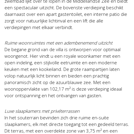
zwembad lijkt over te lopen in de Middellandse Zee en biedt
een spectaculair uitzicht. De bovenste verdieping beschikt
daarnaast over een apart gastentoilet, een interne patio die
zorgt voor natuurlijke lichtinval en een lift die alle
verdiepingen met elkaar verbindt.
Ruime woonruimtes met een adembenemend uitzicht
De begane grond van de villa is ontworpen voor optimaal
woongenot. Hier vindt u een royale woonkamer met een
open indeling, een stijlvolle eetruimte en een moderne
keuken met een kookeiland. De grote raampartijen laten
volop natuurlijk licht binnen en bieden een prachtig
panoramisch zicht op de azuurblauwe zee. Met een
woonoppervlakte van 102,17 m² is deze verdieping ideaal
voor ontspanning en het ontvangen van gasten.
Luxe slaapkamers met privéterrassen
In het souterrain bevinden zich drie ruime en-suite
slaapkamers, elk met directe toegang tot een gedeeld terras.
Dit terras, met een overdekte zone van 3,75 m² en een