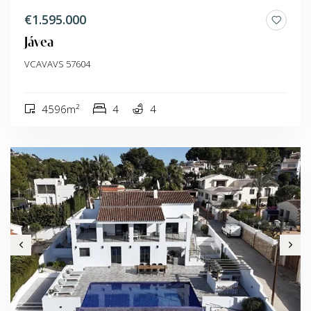
€1.595.000
Jávea
VCAVAVS 57604
4596m²
4
4