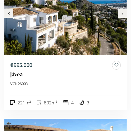
€995.000
Jávea
VCK26003
221m²
892m²
4
3