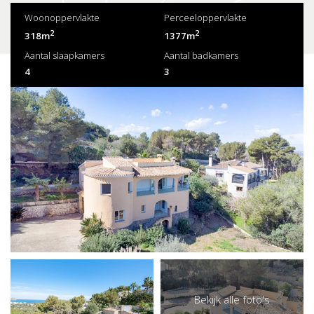
Woonoppervlakte
Perceeloppervlakte
2
2
318m
1377m
Aantal slaapkamers
Aantal badkamers
4
3
Bekijk alle foto's