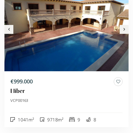
€999.000
Lliber
VCP00163
1041m²
9718m²
9
8