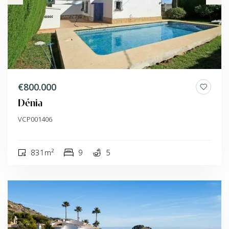
€800.000
Dénia
VCP001406
831m²
9
5