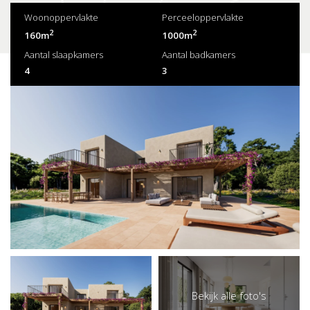
Woonoppervlakte
Perceeloppervlakte
2
2
160m
1000m
Aantal slaapkamers
Aantal badkamers
4
3
Bekijk alle foto's