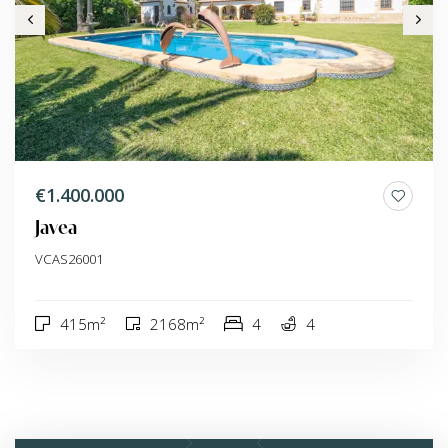
€1.400.000
Javea
VCAS26001
415m²
2168m²
4
4