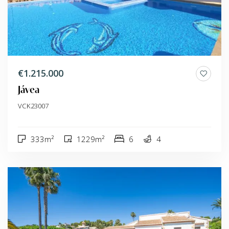
€1.215.000
Jávea
VCK23007
333m²
1229m²
6
4