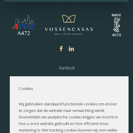
Aanbod
Nieuwbouw
Cookies
Over ons
Wij gebruiken standaard functionele cookies om ervoor
te zorgen dat de website naar verwachting werkt.
Contact
Doormiddel van analytische cookies krijgen we inzicht in
hoe u onze website gebruikt en hoe efficiënt onze
Privacyverklaring
marketing is. Met tracking cookies kunnen wij zien welke