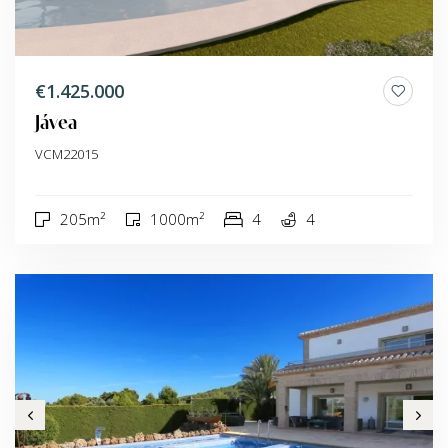
€1.425.000
Jávea
VCM22015
205m²
1000m²
4
4