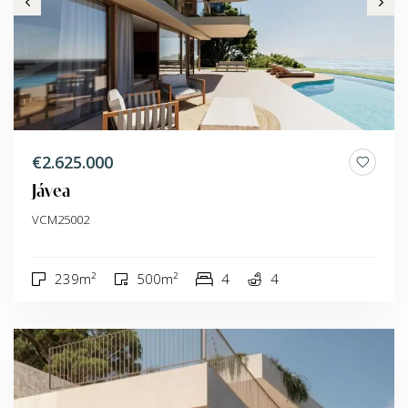
€2.625.000
Jávea
VCM25002
239m²
500m²
4
4