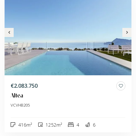
€2.083.750
Altea
VCVHB205
416m²
1252m²
4
6