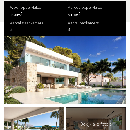
Woonoppervlakte
Perceeloppervlakte
2
2
350m
913m
Aantal slaapkamers
Aantal badkamers
4
4
Bekijk alle foto's