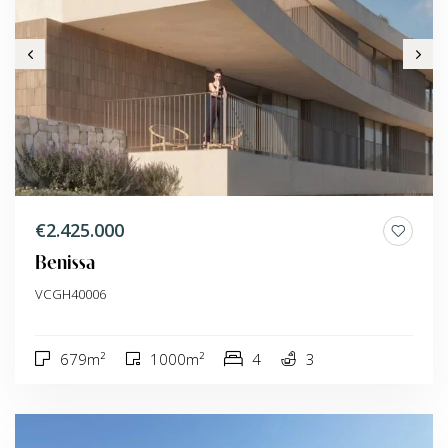
€2.425.000
Benissa
VCGH40006
679m²
1000m²
4
3