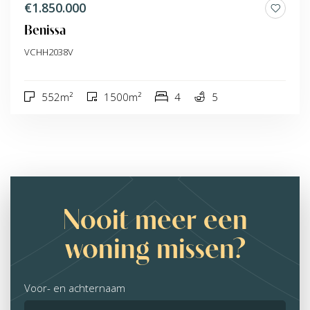
€1.850.000
Benissa
VCHH2038V
552m²
1500m²
4
5
Nooit meer een
woning missen?
Voor- en achternaam