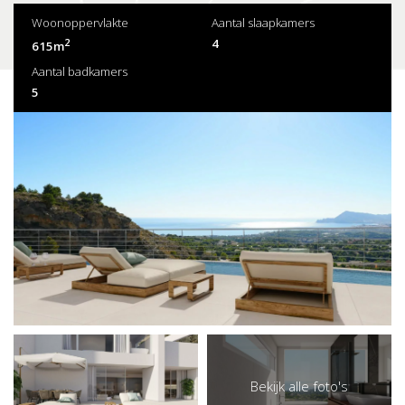
Woonoppervlakte
Aantal slaapkamers
2
4
615m
Aantal badkamers
5
Bekijk alle foto's