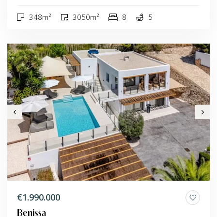
348m²
3050m²
8
5
€1.990.000
Benissa