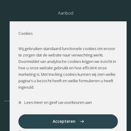
Aanbod
Nieuwbouw
Cookies
Over ons
Wij gebruiken standaard functionele cookies om ervoor
te zorgen dat de website naar verwachting werkt.
Contact
Doormiddel van analytische cookies krijgen we inzicht in
hoe u onze website gebruikt en hoe efficiënt onze
Privacyverklaring
marketing is. Met tracking cookies kunnen wij zien welke
pagina's u bezocht heeft en welke formulieren u heeft
ingevuld.
Cookies
»
Lees meer en geef uw voorkeuren aan
Altea
Benissa
Benitachell
Calpe
Cumbre del Sol
Dénia
Accepteren
Jalon
Jávea
Moraira