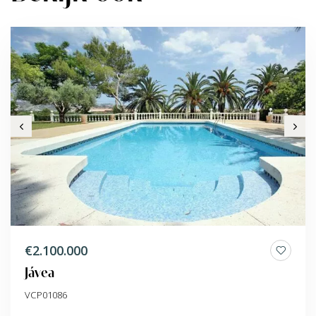
€2.100.000
Jávea
VCP01086