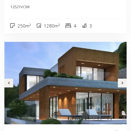
12521VCMI
250m²
1280m²
4
3