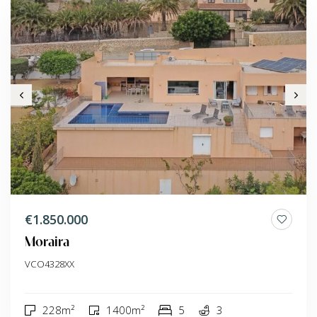
€1.850.000
Moraira
VCO4328XX
228m²
1400m²
5
3