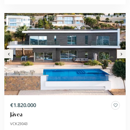
€1.820.000
Jávea
VCK23043