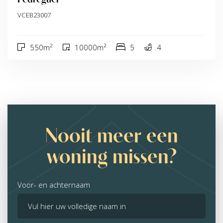
VCEB23007
550m²
10000m²
5
4
Nooit meer een
woning missen?
Voor- en achternaam