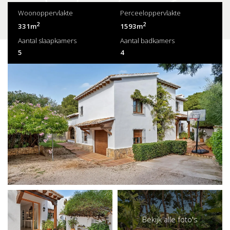
Woonoppervlakte
Perceeloppervlakte
2
2
331m
1593m
Aantal slaapkamers
Aantal badkamers
5
4
Bekijk alle foto's