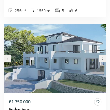
255m²
1550m²
5
6
€1.750.000
Pedreguer