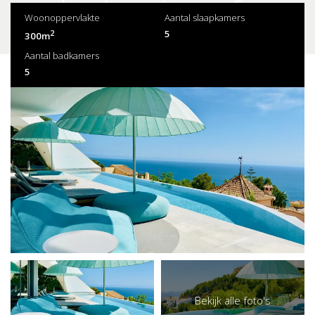
Woonoppervlakte
Aantal slaapkamers
2
5
300m
Aantal badkamers
5
Bekijk alle foto's