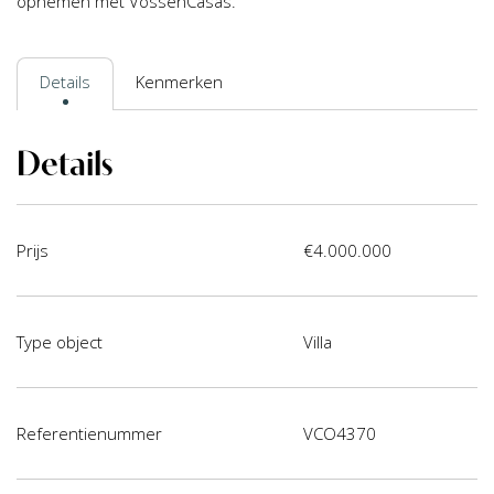
opnemen met VossenCasas.
Details
Kenmerken
Details
Prijs
€4.000.000
Type object
Villa
Referentienummer
VCO4370