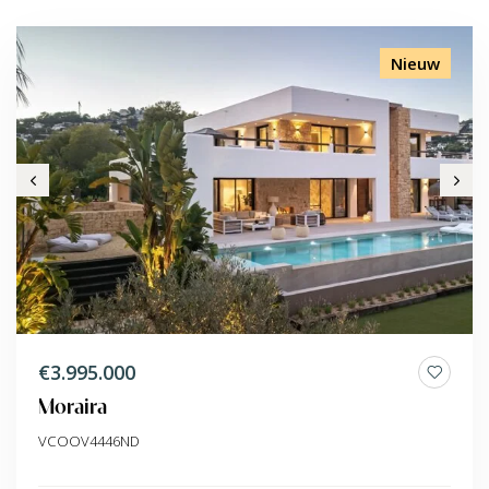
Nieuw
€3.995.000
Moraira
VCOOV4446ND