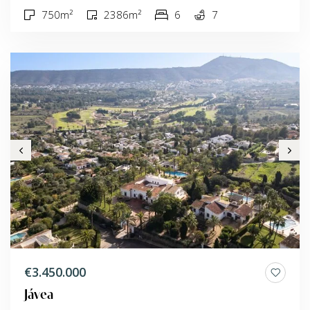
750m²
2386m²
6
7
€3.450.000
Jávea