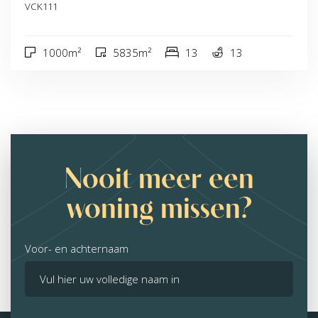
VCK111
1000m²
5835m²
13
13
Nooit meer een
woning missen?
Voor- en achternaam